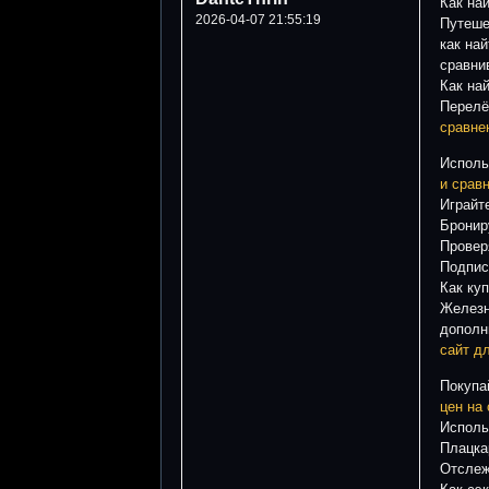
Как на
2026-04-07 21:55:19
Путеше
как на
сравни
Как на
Перелё
сравне
Исполь
и сравн
Играйт
Бронир
Провер
Подпис
Как ку
Железн
дополн
сайт дл
Покупа
цен на
Исполь
Плацка
Отслеж