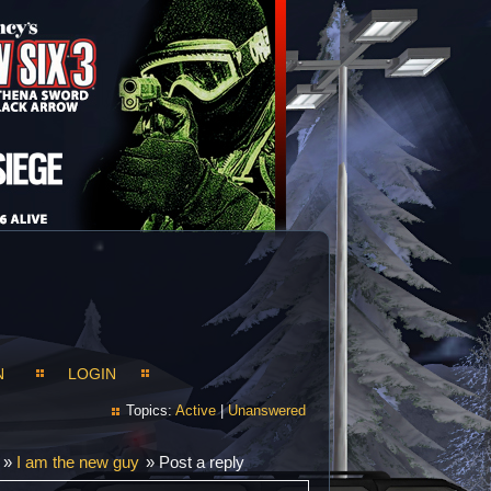
N
LOGIN
Topics:
Active
|
Unanswered
»
I am the new guy
»
Post a reply