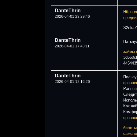
DanteThrin
Https с
2026-04-01 23:29:46
продви
S2okJZ
DanteThrin
Наткну
2026-04-01 17:43:11
займы 
3d660
445443
DanteThrin
Пользу
2026-04-01 12:16:26
сравне
Ранняя
Следит
Исполь
Как на
Комфор
сравне
билеты
самоле