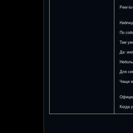
Peer-t
Наблю
По соб
Там уж
Да: ин
Неболь
Для се
Чаще в
Официа
Когда 