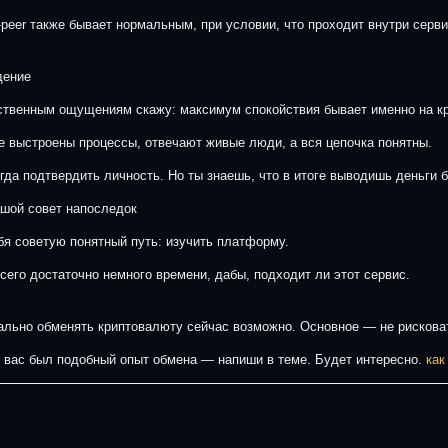
o-peer также бывает нормальным, при условии, что проходит внутри серви
дение
ственным ощущениям скажу: максимум спокойствия бывает именно на к
е выстроены процессы, отвечают живые люди, а вся цепочка понятны.
огда подтвердить личность. Но ты знаешь, что в итоге выводишь деньги 
шой совет напоследок
бя советую понятный путь: изучить платформу.
сего достаточно немного времени, дабы, подходит ли этот сервис.
льно обменять криптовалюту сейчас возможно. Основное — не рисковат
у вас был подобный опыт обмена — напиши в теме. Будет интересно.
как