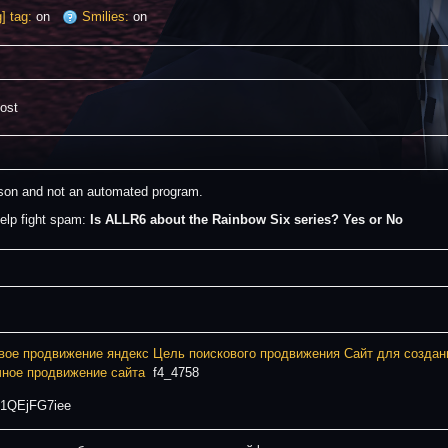
] tag:
on
Smilies:
on
post
erson and not an automated program.
elp fight spam: 
Is ALLR6 about the Rainbow Six series? Yes or No
вое продвижение яндекс
Цель поискового продвижения
Сайт для создан
ное продвижение сайта
f4_4758
1QEjFG7iee