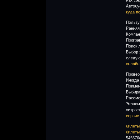
Как сэ
Автобу
куда п
Пользу
Ранняя
Компан
Програ
Поиск 
Выбор 
следую
онлайн
Провер
Иногда
Примен
Выбира
Рассмо
Эконом
хитрос
сервис
билеты
билеты
545576