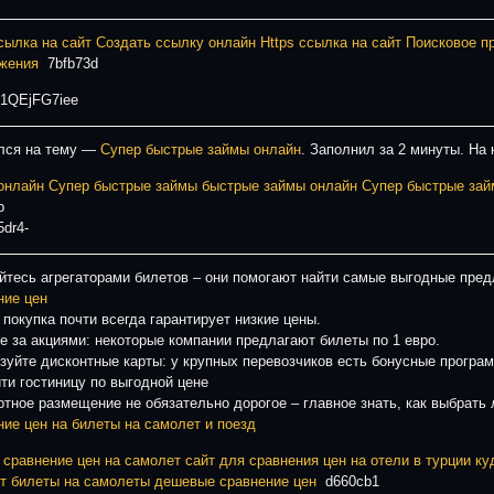
сылка на сайт
Создать ссылку онлайн
Https ссылка на сайт
Поисковое п
жения
7bfb73d
1QEjFG7iee
лся на тему —
Супер быстрые займы онлайн
. Заполнил за 2 минуты. На 
онлайн
Супер быстрые займы
быстрые займы онлайн
Супер быстрые зай
cb
5dr4-
йтесь агрегаторами билетов – они помогают найти самые выгодные пре
ние цен
 покупка почти всегда гарантирует низкие цены.
е за акциями: некоторые компании предлагают билеты по 1 евро.
зуйте дисконтные карты: у крупных перевозчиков есть бонусные програ
йти гостиницу по выгодной цене
тное размещение не обязательно дорогое – главное знать, как выбрать 
ние цен на билеты на самолет и поезд
 сравнение цен на самолет
сайт для сравнения цен на отели в турции
ку
т
билеты на самолеты дешевые сравнение цен
d660cb1