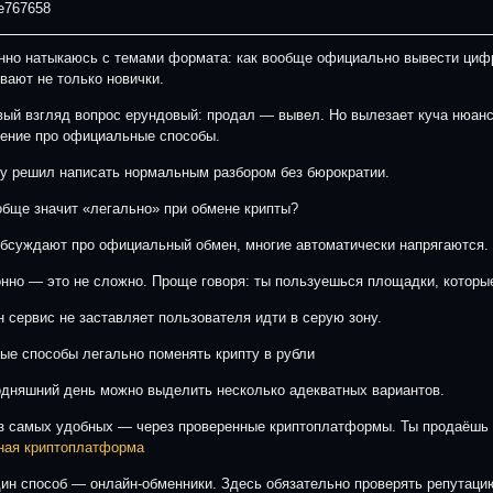
e767658
нно натыкаюсь с темами формата: как вообще официально вывести циф
вают не только новички.
вый взгляд вопрос ерундовый: продал — вывел. Но вылезает куча нюанс
ение про официальные способы.
у решил написать нормальным разбором без бюрократии.
обще значит «легально» при обмене крипты?
обсуждают про официальный обмен, многие автоматически напрягаются.
онно — это не сложно. Проще говоря: ты пользуешься площадки, которы
н сервис не заставляет пользователя идти в серую зону.
ые способы легально поменять крипту в рубли
одняшний день можно выделить несколько адекватных вариантов.
з самых удобных — через проверенные криптоплатформы. Ты продаёшь к
ная криптоплатформа
ин способ — онлайн-обменники. Здесь обязательно проверять репутаци