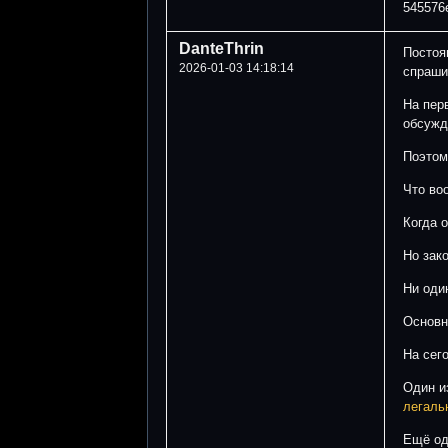
545576
DanteThrin
Постоя
2026-01-03 14:18:14
спраши
На пер
обсужд
Поэтом
Что во
Когда 
Но зак
Ни оди
Основн
На сег
Один и
легаль
Ещё од