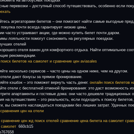
кономить на автобусных поездках
сные перевозки – доступный способ путешествовать, особенно если пок
оехать
йтесь агрегаторами билетов – они помогают найти самые выгодные пре
 покупка почти всегда гарантирует низкие цены.
ии часто устраивают акции, где можно купить билет почти даром.
ммы лояльности помогут сэкономить на регулярных поездках.
лучших отелей
хорошего отеля важен для комфортного отдыха. Найти оптимальное соо
щие рекомендации.
 поиск билетов на самолет и сравнение цен aviasales
яйте несколько сервисов – часто цены на одном ниже, чем на другом.
 отели дают бонусы за прямое бронирование.
яйте кэшбэк – это поможет вернуть часть денег.
онлайн поиск билетов н
йте отели с бесплатной отменой бронирования: это даст возможность из
трите апартаменты и гостевые дома: они часто дешевле традиционных о
ия на путешествиях – это реальность, если подходить к поиску билетов,
ти, вы сможете наслаждаться поездками без лишних затрат. Удачных пое
 сравнения цен на отели
 сравнение цен жд
поиск отелей
сравнение цена билета на самолет
срав
 самолет
660cb15
e767658