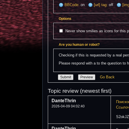
BBCode:
on
[url] tag:
off
[img
Options
Never show smilies as icons for this 
Are you human or robot?
Checking if this is requested by a real p
Please respond with a to the question to h
Go Back
Topic review (newest first)
DanteThrin
Поиско
2026-04-09 04:02:40
Ссылоч
S2okJZ
DanteThrin