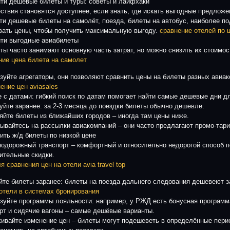
йти дешевые билеты и туры: советы и лайфхаки
ствия становятся доступнее, если знать, где искать выгодные предложе
йти дешевые билеты на самолёт, поезда, билеты на автобус, наиболее по
вать цены, чтобы получить максимальную выгоду.
сравнение отелей по 
йти выгодные авиабилеты
ты часто занимают основную часть затрат, но можно снизить их стоимост
ние цена билета на самолет
зуйте агрегаторы, они позволяют сравнить цены на билеты разных авиа
ение цен aviasales
е с датами: гибкий поиск по датам помогает найти самые дешевые дни д
уйте заранее: за 2-3 месяца до поездки билеты обычно дешевле.
яйте билеты из ближайших городов – иногда там цены ниже.
ывайтесь на рассылки авиакомпаний – они часто предлагают промо-тар
пить ж/д билеты по низкой цене
одорожный транспорт – комфортный и относительно недорогой способ п
ительные скидки.
я сравнения цен на отели avia travel top
йте билеты заранее: билеты на поезда дальнего следования дешевеют з
 отели в системах бронирования
зуйте программы лояльности: например, у РЖД есть бонусная программ
рт и сидячие вагоны – самые дешёвые варианты.
ивайте изменение цен – билеты могут подешеветь в определённые пери