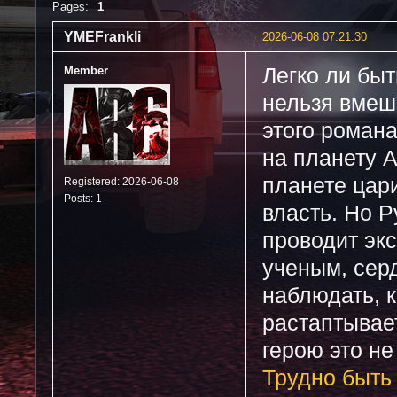
Pages:
1
YMEFrankli
2026-06-08 07:21:30
Member
Легко ли быт
нельзя вмеш
этого романа
на планету 
планете цар
Registered: 2026-06-08
Posts: 1
власть. Но 
проводит экс
ученым, сер
наблюдать, к
растаптывае
герою это н
Трудно быть