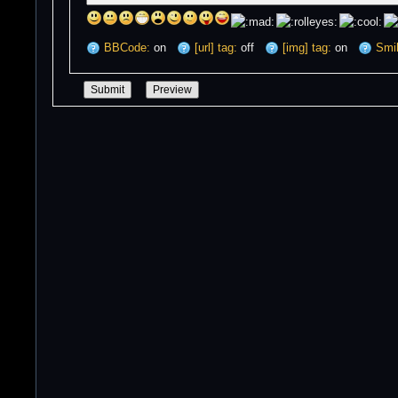
BBCode:
on
[url] tag:
off
[img] tag:
on
Smil