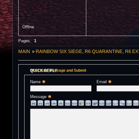
Offline
Pages:
1
MAIN
»
RAINBOW SIX SIEGE, R6 QUARANTINE, R6 E
QUICK REPLY
Write Your Message and Submit
Name 
Email 
Message 