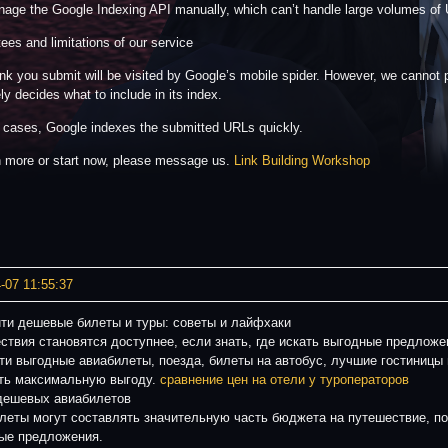
age the Google Indexing API manually, which can’t handle large volumes of U
ees and limitations of our service
ink you submit will be visited by Google’s mobile spider. However, we canno
ly decides what to include in its index.
 cases, Google indexes the submitted URLs quickly.
n more or start now, please message us.
Link Building Workshop
-07 11:55:37
йти дешевые билеты и туры: советы и лайфхаки
ствия становятся доступнее, если знать, где искать выгодные предложе
йти выгодные авиабилеты, поезда, билеты на автобус, лучшие гостиницы 
ть максимальную выгоду.
сравнение цен на отели у туроператоров
дешевых авиабилетов
леты могут составлять значительную часть бюджета на путешествие, п
ые предложения.