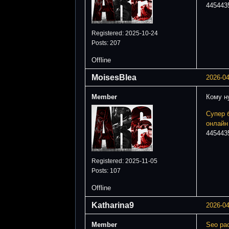
445443
Registered: 2025-10-24
Posts: 207
Offline
MoisesBlea
2026-04
Member
Кому 
Супер 
онлайн
445443
Registered: 2025-11-05
Posts: 107
Offline
Katharina9
2026-04
Member
Seo ра