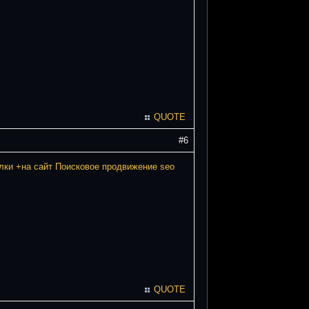
QUOTE
#6
лки +на сайт
Поисковое продвижение seo
QUOTE