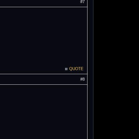
#7
QUOTE
#8