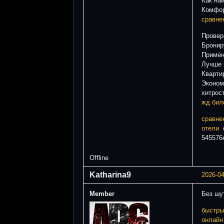
Как на
Комфор
сравне
Провер
Бронир
Примен
Лучше 
Кварти
Эконом
хитрос
жд бил
сравне
отели
c
545576
Offline
Katharina9
2026-04
Member
Без ш
быстры
онлайн