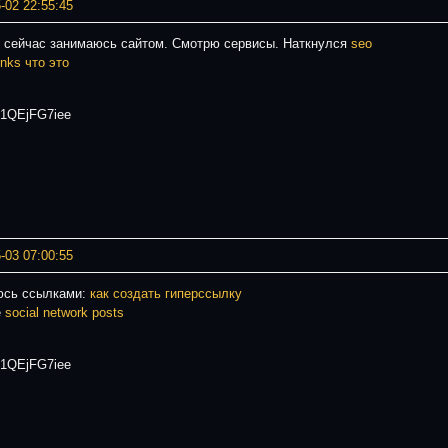
-02 22:55:45
з сейчас занимаюсь сайтом. Смотрю сервисы. Наткнулся
seo
inks что это
1QEjFG7iee
-03 07:00:55
сь ссылками:
как создать гиперссылку
е
social network posts
1QEjFG7iee