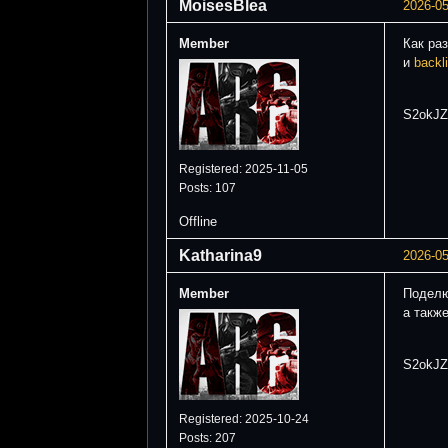
MoisesBlea
2026-05
Member
Как ра
и
backl
S2okJZ
Registered: 2025-11-05
Posts: 107
Offline
Katharina9
2026-05
Member
Поделю
а такж
S2okJZ
Registered: 2025-10-24
Posts: 207