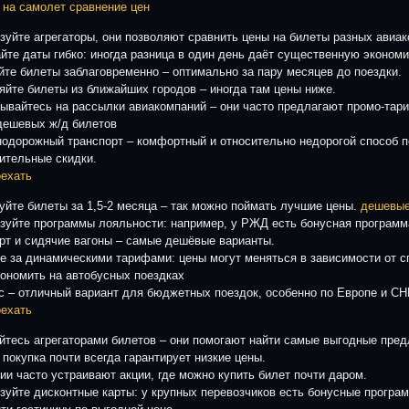
 на самолет сравнение цен
зуйте агрегаторы, они позволяют сравнить цены на билеты разных авиа
йте даты гибко: иногда разница в один день даёт существенную эконом
йте билеты заблаговременно – оптимально за пару месяцев до поездки.
яйте билеты из ближайших городов – иногда там цены ниже.
ывайтесь на рассылки авиакомпаний – они часто предлагают промо-тар
дешевых ж/д билетов
одорожный транспорт – комфортный и относительно недорогой способ п
ительные скидки.
оехать
уйте билеты за 1,5-2 месяца – так можно поймать лучшие цены.
дешевые
зуйте программы лояльности: например, у РЖД есть бонусная программ
рт и сидячие вагоны – самые дешёвые варианты.
е за динамическими тарифами: цены могут меняться в зависимости от с
кономить на автобусных поездках
с – отличный вариант для бюджетных поездок, особенно по Европе и СН
оехать
йтесь агрегаторами билетов – они помогают найти самые выгодные пре
 покупка почти всегда гарантирует низкие цены.
ии часто устраивают акции, где можно купить билет почти даром.
зуйте дисконтные карты: у крупных перевозчиков есть бонусные програ