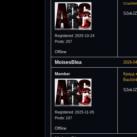
ссылки
S2okJZ
Registered: 2025-10-24
Posts: 207
Offline
MoisesBlea
2026-04
Member
Крауд 
Backlin
S2okJZ
Registered: 2025-11-05
Posts: 107
Offline