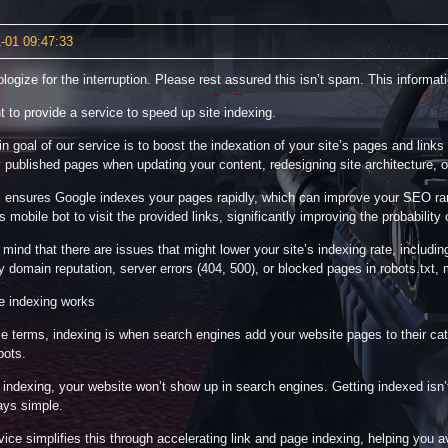
-01 09:47:33
ologize for the interruption. Please rest assured this isn’t spam. This informat
 to provide a service to speed up site indexing.
n goal of our service is to boost the indexation of your site’s pages and links 
y published pages when updating your content, redesigning site architecture, o
l ensures Google indexes your pages rapidly, which can improve your SEO rank
 mobile bot to visit the provided links, significantly improving the probability
 mind that there are issues that might lower your site’s indexing rate, includin
domain reputation, server errors (404, 500), or blocked pages in robots.txt, 
e indexing works
le terms, indexing is when search engines add your website pages to their ca
bots.
 indexing, your website won’t show up in search engines. Getting indexed isn’
ays simple.
vice simplifies this through accelerating link and page indexing, helping you a