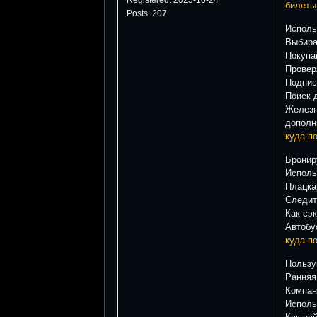
билеты
Posts: 207
Исполь
Выбира
Покупа
Провер
Подпис
Поиск 
Железн
дополн
куда п
Бронир
Исполь
Плацка
Следит
Как сэ
Автобу
куда п
Пользу
Ранняя
Компан
Исполь