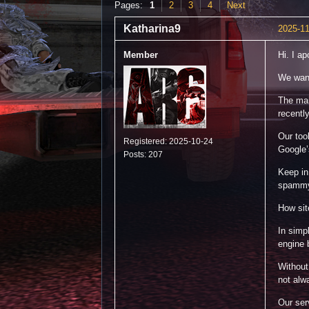
Pages:
1
2
3
4
Next
Katharina9
2025-11
Member
Hi. I ap
We want
The mai
recentl
Our too
Registered: 2025-10-24
Google’s
Posts: 207
Keep in
spammy 
How sit
In simp
engine 
Without
not alw
Our ser