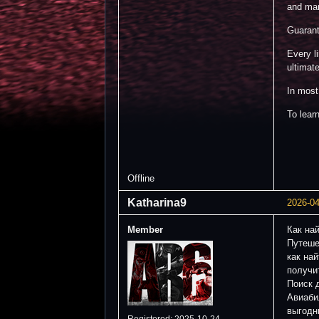
and man
Guarant
Every l
ultimate
In most
To lear
Offline
Katharina9
2026-04
Member
Как на
Путеше
как на
получи
Поиск 
Авиаби
выгодн
Registered: 2025-10-24