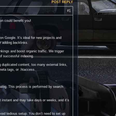
POST REPLY
#1
ion could benefit you!
on Google. It’s ideal for new projects and
r adding backlinks.
ings and boost organic traffic. We trigger
 of successful indexing.
g duplicated content, too many external links,
meta tags, or .htaccess.
talog. This process is performed by search
t instant and may take days or weeks, and it’s
void tedious setup. You don’t need to set up