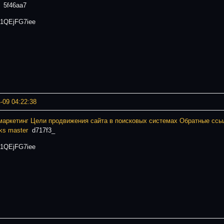
5f46aa7
1QEjFG7iee
-09 04:22:38
маркетинг
Цели продвижения сайта в поисковых системах
Обратные ссы
ks master
d717f3_
1QEjFG7iee