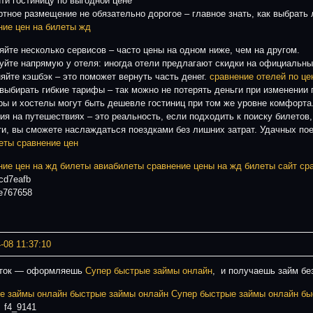
йти гостиницу по выгодной цене
тное размещение не обязательно дорогое – главное знать, как выбрать 
ние цен на билеты жд
яйте несколько сервисов – часто цены на одном ниже, чем на другом.
уйте напрямую у отеля: иногда отели предлагают скидки на официальны
яйте кэшбэк – это поможет вернуть часть денег.
сравнение отелей по це
выбирать гибкие тарифы – так можно не потерять деньги при изменении 
ры и хостелы могут быть дешевле гостиниц при том же уровне комфорта
ия на путешествиях – это реальность, если подходить к поиску билетов,
ти, вы сможете наслаждаться поездками без лишних затрат. Удачных пое
еты сравнение цен
ние цен на жд билеты
авиабилеты
сравнение цены на жд билеты
сайт ср
d7eafb
e767658
-08 11:37:10
уток — оформляешь
Супер быстрые займы онлайн
, и получаешь займ бе
е займы онлайн
быстрые займы онлайн
Супер быстрые займы онлайн
бы
f4_9141