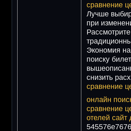
сравнение ц
Лучше выбир
при изменен
Рассмотрите
традиционны
Экономия на 
поиску билет
вышеописанн
снизить рас
сравнение ц
онлайн поиск
сравнение це
отелей
сайт 
545576e767