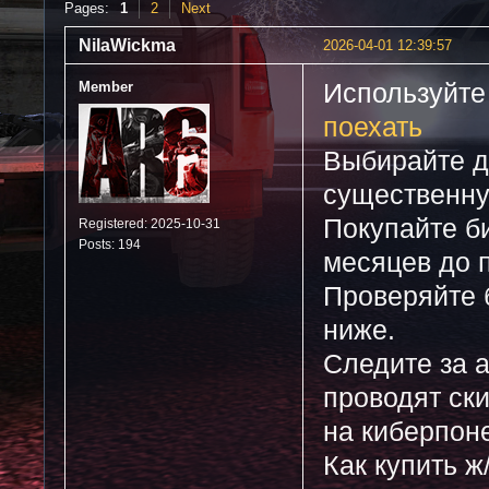
Pages:
1
2
Next
NilaWickma
2026-04-01 12:39:57
Member
Используйте 
поехать
Выбирайте да
существенну
Покупайте б
Registered: 2025-10-31
Posts: 194
месяцев до п
Проверяйте 
ниже.
Следите за 
проводят ск
на киберпон
Как купить ж