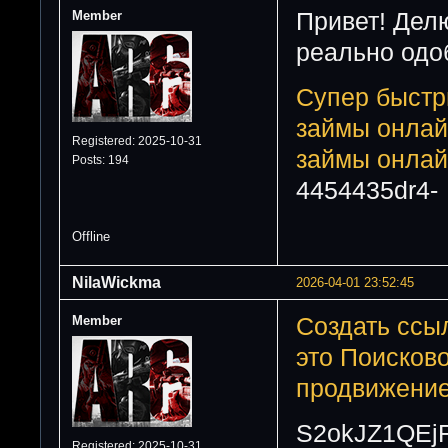
Member
Привет! Дел
реально одо
Супер быст
займы онла
Registered: 2025-10-31
займы онла
Posts: 194
4454435dr4-
Offline
NilaWickma
2026-04-01 23:52:45
Member
Создать ссы
это
Поисково
продвижени
S2okJZ1QEj
Registered: 2025-10-31