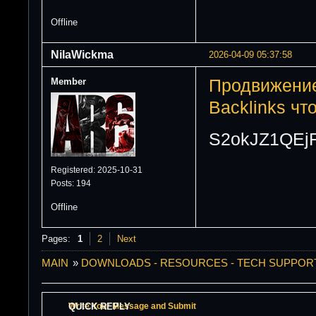
Offline
NilaWickma
2026-04-09 05:37:58
Member
Продвижение
Backlinks что
S2okJZ1QEj
Registered: 2025-10-31
Posts: 194
Offline
Pages:
1
2
Next
MAIN
»
DOWNLOADS - RESOURCES - TECH SUPPOR
QUICK REPLY
Write Your Message and Submit