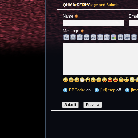
QUICK REPLY
Write Your Message and Submit
Name 
Emai
Message 
BBCode:
on
[url] tag:
off
[img