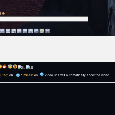
l 
] tag:
on
Smilies:
on
video urls will automatically show the video