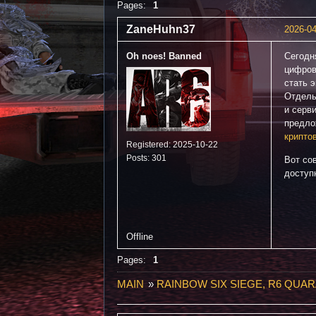
Pages:
1
ZaneHuhn37
2026-04
Oh noes! Banned
Сегодн
цифров
стать 
Отдель
и серв
предло
крипто
Registered: 2025-10-22
Posts: 301
Вот со
доступ
Offline
Pages:
1
MAIN
»
RAINBOW SIX SIEGE, R6 QUAR