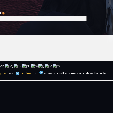
l 
] tag:
on
Smilies:
on
video urls will automatically show the video