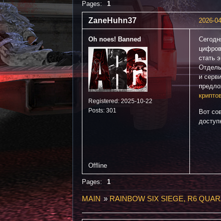
Pages:
1
ZaneHuhn37
2026-04
Oh noes! Banned
Сегодн
цифров
стать 
Отдель
и серв
предло
крипто
Registered: 2025-10-22
Posts: 301
Вот со
доступ
Offline
Pages:
1
MAIN
»
RAINBOW SIX SIEGE, R6 QUAR