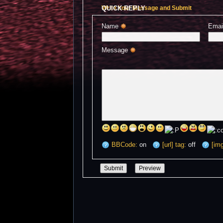
QUICK REPLY
Write Your Message and Submit
Name 
Emai
Message 
BBCode:
on
[url] tag:
off
[img